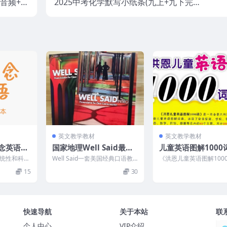
音频+单
2025中考化学默写小纸条(九上+九下完整
词表)
版)
英文教学教材
英文教学教材
念英语默
国家地理Well Said最新
儿童英语图解1000词
F）
版教材（全套）
4页PDF)
统性和科学
Well Said一套美国经典口语教
《洪恩儿童英语图解100
，每一册书
材，国家地理专门针对少儿口语
词》，由意大利原版引进
15
30
设计...
的学习和训练而出...
都是场景记忆，涉及到了家
快速导航
关于本站
联
个人中心
VIP介绍