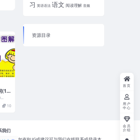
习
语文
阅读理解
英语语法
音频
资源目录
首页
(10
0
，全部
用户
10
庭...
中心
会员
系我们
介绍
如有BUG或建议可与我们在线联系或登录本