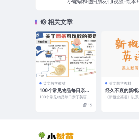
小蝙蝠和他的朋友们(视频+绘本+
相关文章
英文教学教材
英文教学教材
100个常见物品每日亲子
经久不衰的新概
英语词汇视频(MP4)
写本（全4册PD
100个常见物品每日亲子英语词
《新概念英语》以系
汇视频 资源目录
性著称。一共有四册
15
都是根据我们学习进度