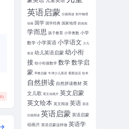
英语启蒙
分级阅读
初中物理
国学
国学经典
国家地理
动画
奶泡泡
学而思
小学
孩子教育
小学奥数
小学语文
小学英语
数学
少儿
幼小衔
幼儿英语启蒙
英语
接
数学
数学启
幼小衔接数学
蒙
早教启蒙
牛津少儿英语
看图说话
绘本
自然拼读
英
自然拼读教材
英文启蒙
文儿歌
英文动画片
(
0
)
英文绘本
英语
英文阅读
英语
英语启蒙
英语启蒙
分级阅读
英语学
动画片
英语启蒙这样做