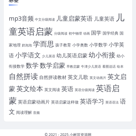
标签
儿
mp3音频
儿童启蒙英语
儿童英语
中文分级阅读
童英语启蒙
国学
国学经典
国
分级阅读
初中物理
动画
学而思
小学英
小学数学
家地理
孩子教育
小学奥数
奶泡泡
幼小衔接
小学语文
语
幼儿英语启蒙
幼小
少儿英语
数学
数学启蒙
衔接数学
早教启蒙
牛津少儿英语
看图说话
绘本
自然拼读
英文启
英文儿歌
自然拼读教材
英文动画片
英语启
英文绘本
蒙
英语
英文阅读
英语分级阅读
蒙
英语学习
语
英语启蒙动画片
英语启蒙这样做
英语语法
文
阅读理解
音频
© 2021 - 2025 小树苗资源网