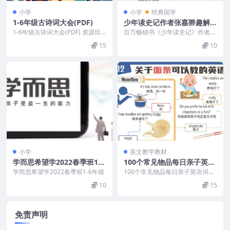
小学
小学
经典国学
1-6年级古诗词大会(PDF)
少年读史记作者张嘉骅趣解史
记共50集+mp3音频
1-6年级古诗词大会(PDF) 资源目
百万畅销书《少年读史记》作者张
录 ...
嘉骅以其深厚的国学底蕴和崭新的
15
10
时代内涵阐释了《史记...
小学
英文教学教材
学而思希望学2022春季班1-6
100个常见物品每日亲子英语
年级
词汇视频(MP4)
学而思希望学2022春季班1-6年级
100个常见物品每日亲子英语词汇
视频 资源目录
10
15
免责声明