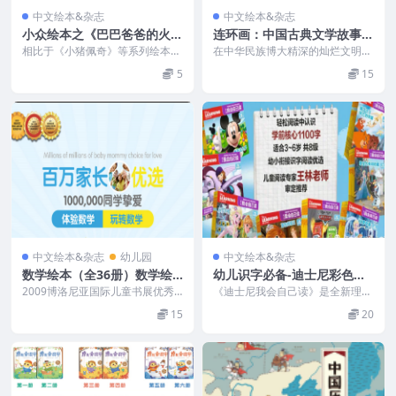
中文绘本&杂志
中文绘本&杂志
小众绘本之《巴巴爸爸的火星
连环画：中国古典文学故事
旅行》 （PDF）
（72册）PDF
相比于《小猪佩奇》等系列绘本，
在中华民族博大精深的灿烂文明之
《巴巴爸爸》系列会小众很多，这
中，最为浩繁宏富的莫过于古典文
5
15
是原创于法国的一部著...
学了。中国古典文学源...
中文绘本&杂志
幼儿园
中文绘本&杂志
数学绘本（全36册）数学绘
幼儿识字必备-迪士尼彩色绘
本故事(PDF)
本《我会自己读 》1-6级(PD
2009博洛尼亚国际儿童书展优秀
《迪士尼我会自己读》是全新理念
童书奖第十五届NOMA图画书插画
F)
的阅读能力训练故事书，共分为8
15
20
奖亚军，墨西哥政...
级，每级6册，其中前...