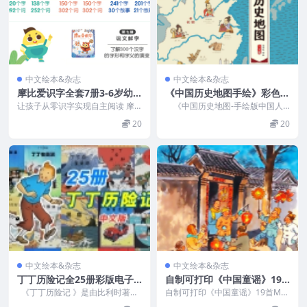
中文绘本&杂志
中文绘本&杂志
摩比爱识字全套7册3-6岁幼
《中国历史地图手绘》彩色版
儿园学前识字神器(PDF)
（PDF）
让孩子从零识字实现自主阅读 摩
《中国历史地图-手绘版中国人
比爱识字 书本内容、配套材料 7本
文版》作者洋洋兔，书的形式咔哇
20
20
纸质书 400+...
伊，内容灵动。书长3...
中文绘本&杂志
中文绘本&杂志
丁丁历险记全25册彩版电子
自制可打印《中国童谣》19
书中文版（PDF）
首MP3+PDF
《丁丁历险记 》是由比利时著名
自制可打印《中国童谣》19首MP
漫画大师埃尔热倾其毕生心血，精
3+PDF 资源目录 ...