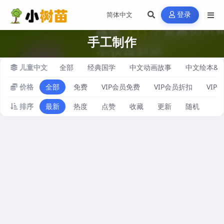
登录
手工制作
儿童中文
全部
经典国学
中文动画故事
中文绘本&
价格
全部
免费
VIP会员免费
VIP会员折扣
VIP
排序
最新
热度
点赞
收藏
更新
随机