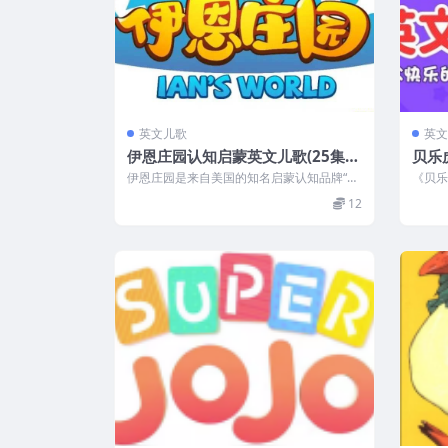
英文儿歌
英文
伊恩庄园认知启蒙英文儿歌(25集M
贝乐
P4视频)
伊恩庄园是来自美国的知名启蒙认知品牌“D
《贝乐
ave&Ava”，也是全球领先的...
乐虎形
12
品。...