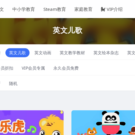
文
中小学教育
Steam教育
家庭教育
VIP介绍
英文儿歌
读
英文儿歌
英文动画
英文教学教材
英文绘本杂志
英
会员折扣
VIP会员专属
永久会员免费
新
随机