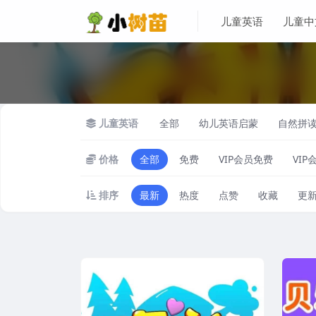
儿童英语
儿童中
儿童英语
全部
幼儿英语启蒙
自然拼
价格
全部
免费
VIP会员免费
VIP
排序
最新
热度
点赞
收藏
更