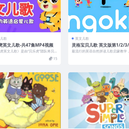
儿歌
英文儿歌
虎英文儿歌-共47集MP4视频
灵格宝贝儿歌 英文版第1/2/3
全80集(MP4视频)
虎英文儿歌》是由“贝乐虎”团队将贝
最流行的英语自然拼读儿歌启蒙教学
象和英语教学相结合的英文儿歌产
孩子对英语的兴趣，掌握纯正的英语
15
这套...