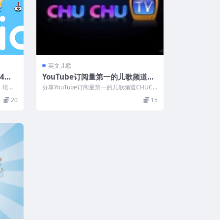
英文儿歌
/4季
YouTube订阅量第一的儿歌频道C
HUCHU TV（271集MP4视频）
，培养
分享YouTube订阅量第一的儿歌频道CHUCH
发音，
U TV，国外最受欢迎的英文儿歌...
20
15