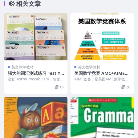
相关文章
英文教学教材
英文教学教材
强大的词汇测试练习 Test Yo
美国数学竞赛 AMC+AIME历
ur Vocabulary 全5册，胜过
年真题（PDF）
这套TestYourVocabulary，包含各
AIME竞赛，是美国AMC数学竞赛
死记硬背100倍(PDF)
水平等级基本词汇练习和各种各样
的邀请赛。分为AIME Ⅰ和AIME
15
20
的...
Ⅱ，每年...