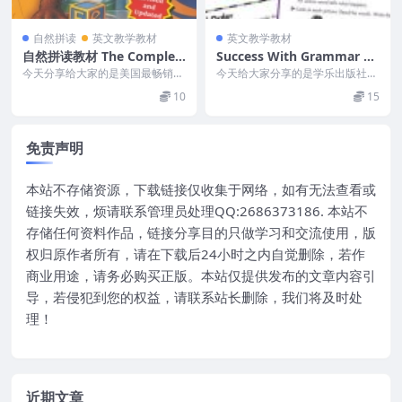
自然拼读
英文教学教材
英文教学教材
自然拼读教材 The Complet
Success With Grammar 英
e Book of Phonics
文原版练习册G1-G6(PDF)
今天分享给大家的是美国最畅销的
今天给大家分享的是学乐出版社出
自然拼读教材《The Complete Bo
版的语法练习册。（Success With
10
15
ok ...
Gra...
免责声明
本站不存储资源，下载链接仅收集于网络，如有无法查看或
链接失效，烦请联系管理员处理QQ:2686373186. 本站不
存储任何资料作品，链接分享目的只做学习和交流使用，版
权归原作者所有，请在下载后24小时之内自觉删除，若作
商业用途，请务必购买正版。本站仅提供发布的文章内容引
导，若侵犯到您的权益，请联系站长删除，我们将及时处
理！
近期文章