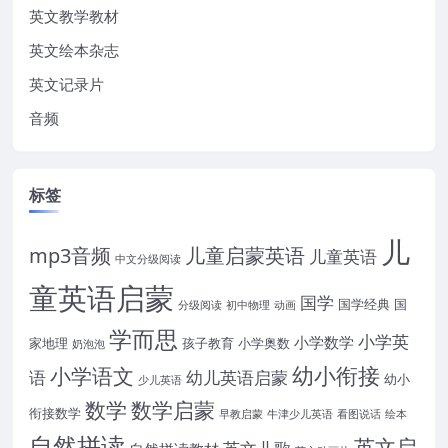
英文教学教材
英文绘本杂志
英文记录片
音频
标签
儿
mp3音频
儿童启蒙英语
儿童英语
中文分级阅读
童英语启蒙
国学
国学经典
国
分级阅读
初中物理
动画
学而思
小学英
小学数学
家地理
孩子教育
小学奥数
奶泡泡
幼小衔接
小学语文
语
幼儿英语启蒙
幼小
少儿英语
数学
数学启蒙
衔接数学
早教启蒙
牛津少儿英语
看图说话
绘本
自然拼读
英文启
英文儿歌