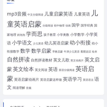
儿
mp3音频
儿童启蒙英语
儿童英语
中文分级阅读
童英语启蒙
国学
国学经典
国
分级阅读
初中物理
动画
学而思
小学英
小学数学
家地理
孩子教育
小学奥数
奶泡泡
幼小衔接
小学语文
语
幼儿英语启蒙
幼小
少儿英语
数学
数学启蒙
衔接数学
早教启蒙
牛津少儿英语
看图说话
绘本
自然拼读
英文启
英文儿歌
自然拼读教材
英文动画片
英语启
英文绘本
蒙
英语
英文阅读
英语分级阅读
蒙
英语学习
语
英语启蒙动画片
英语启蒙这样做
英语语法
文
阅读理解
音频