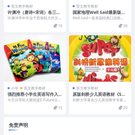
英文教学教材
英文教学教材
许渊冲（唐诗+宋词）各三百
国家地理Well Said最新版教
首-中英文对照（PDF）
材（全套）
许渊冲早年毕业于西南联大外文系
Well Said一套美国经典口语教
1944年考入清华大学研究院 外国
材，国家地理专门针对少儿口语的
10
30
文学研究所 1...
学习和训练而出...
小学
英文教学教材
英文教学教材
强烈推荐小学生英语写作入坑
原版剑桥少儿英语教材《Sup
教材My First Writing1-3级
er minds》Start-L6（视频
今天分享给大家的是E-Future出品
剑桥大学著名少儿英语教学专家团
(学生书+练习+教师书)
的《My First Writing》，共...
+音频+教材PDF+白板软件）
队开创性地把神经科学元素引进英
15
20
语教学课堂，提出传统...
免责声明