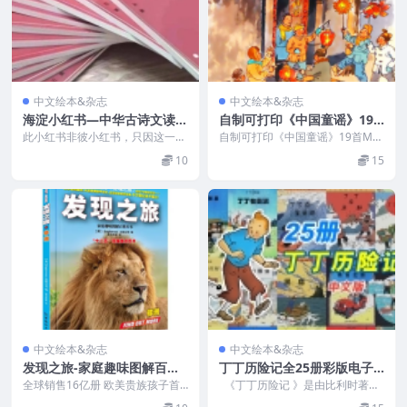
中文绘本&杂志
中文绘本&杂志
海淀小红书—中华古诗文读
自制可打印《中国童谣》19
本，pdf+点读+导读+音频12
首MP3+PDF
此小红书非彼小红书，只因这一系
自制可打印《中国童谣》19首MP
本
列的封皮都是红色的，俗称小红
3+PDF 资源目录 ...
10
15
书。在北京东城区多所小...
中文绘本&杂志
中文绘本&杂志
发现之旅-家庭趣味图解百科
丁丁历险记全25册彩版电子
丛书-pdf
书中文版（PDF）
全球销售16亿册 欧美贵族孩子首
《丁丁历险记 》是由比利时著名
选科普书 畅销欧美30年，每5年更
漫画大师埃尔热倾其毕生心血，精