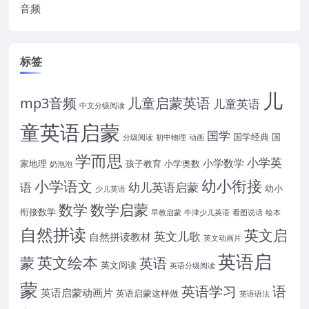
音频
标签
儿
mp3音频
儿童启蒙英语
儿童英语
中文分级阅读
童英语启蒙
国学
国学经典
国
分级阅读
初中物理
动画
学而思
小学英
小学数学
家地理
孩子教育
小学奥数
奶泡泡
幼小衔接
小学语文
语
幼儿英语启蒙
幼小
少儿英语
数学
数学启蒙
衔接数学
早教启蒙
牛津少儿英语
看图说话
绘本
自然拼读
英文启
英文儿歌
自然拼读教材
英文动画片
英语启
英文绘本
蒙
英语
英文阅读
英语分级阅读
蒙
英语学习
语
英语启蒙动画片
英语启蒙这样做
英语语法