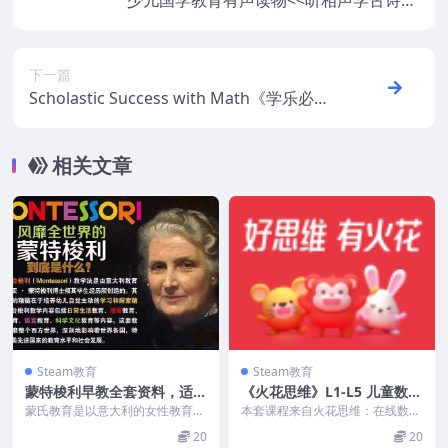
少儿国学教育有声读物<<听相声学古诗>>
（音频146集）
下一篇
Scholastic Success with Math《学乐必赢
数学练习册》1-5年级
相关文章
Steam教育
Steam教育
蒙特梭利早教全套资料，适合
《火花思维》L1-L5 儿童数理
1-3岁
思维课程（PDF+MP4视频）
蒙氏教育是以意大利的女性教育家
本套课程来自火花思维：在线数理
玛丽亚·蒙台梭利（Maria Montes
思维直播课L1、L2、L3、L4、L
20
20
sori...
5，3-10岁...