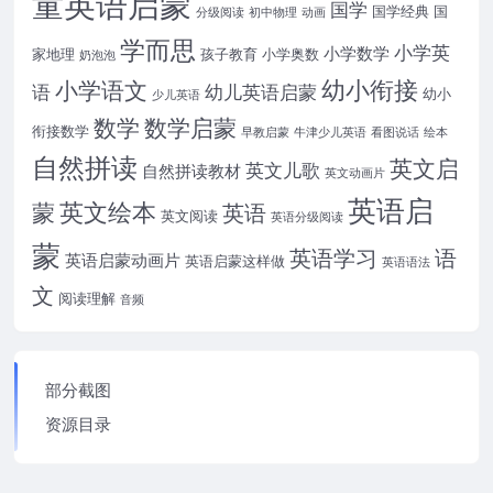
童英语启蒙
国学
国学经典
国
分级阅读
初中物理
动画
学而思
小学英
小学数学
家地理
孩子教育
小学奥数
奶泡泡
幼小衔接
小学语文
语
幼儿英语启蒙
幼小
少儿英语
数学
数学启蒙
衔接数学
早教启蒙
牛津少儿英语
看图说话
绘本
自然拼读
英文启
英文儿歌
自然拼读教材
英文动画片
英语启
英文绘本
蒙
英语
英文阅读
英语分级阅读
蒙
英语学习
语
英语启蒙动画片
英语启蒙这样做
英语语法
文
阅读理解
音频
部分截图
资源目录