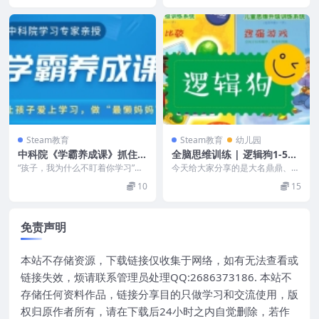
Steam教育
Steam教育
幼儿园
中科院《学霸养成课》抓住学
全脑思维训练 | 逻辑狗1-5阶
习心理，让孩子爱上学习、学
段全套PDF格式
“孩子，我为什么不盯着你学习”：
今天给大家分享的是大名鼎鼎、风
得轻松（MP4+MP3）
有远见的父母，都知道这个学习真
靡全球的逻辑狗全套思维训练资
10
15
相 起点差不多，为...
料??，对?进行全脑开...
免责声明
本站不存储资源，下载链接仅收集于网络，如有无法查看或
链接失效，烦请联系管理员处理QQ:2686373186. 本站不
存储任何资料作品，链接分享目的只做学习和交流使用，版
权归原作者所有，请在下载后24小时之内自觉删除，若作