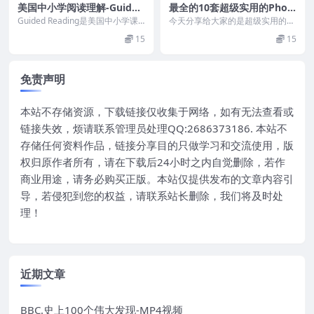
美国中小学阅读理解-Guided
最全的10套超级实用的Phoni
Reading-1-13册（PDF）
cs练习册，小红书爆火！高颜
Guided Reading是美国中小学课
今天分享给大家的是超级实用的Ph
堂上最常用的教学方法，也被称为
值、超实用的轻松掌握自然拼
onics练习册，适合3到12岁的小朋
15
15
分级阅读...
友，学习自...
读规律
免责声明
本站不存储资源，下载链接仅收集于网络，如有无法查看或
链接失效，烦请联系管理员处理QQ:2686373186. 本站不
存储任何资料作品，链接分享目的只做学习和交流使用，版
权归原作者所有，请在下载后24小时之内自觉删除，若作
商业用途，请务必购买正版。本站仅提供发布的文章内容引
导，若侵犯到您的权益，请联系站长删除，我们将及时处
理！
近期文章
BBC.史上100个伟大发现-MP4视频