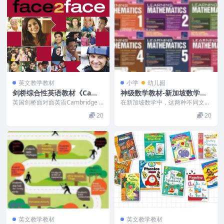
英文教学教材
小学
幼儿园
剑桥综合性英语教材《Camb
神级数学教材-新加坡数学英
ridge Face2Face (课本+练
文版N、K1、K2、L1-L6 + 教
英国剑桥面对面英语Cambridge F
在新加坡数学中，这两种不同文化
习册+音频) 》
ace2Face English全6级学...
辅（电子书PDF）
下数学的学习得到了较好的平衡，
20
20
新加坡数学要求对抽象...
英文教学教材
英文教学教材