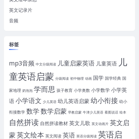
英文记录片
音频
标签
儿
mp3音频
儿童启蒙英语
儿童英语
中文分级阅读
童英语启蒙
国学
国学经典
国
分级阅读
初中物理
动画
学而思
小学英
小学数学
家地理
孩子教育
小学奥数
奶泡泡
幼小衔接
小学语文
语
幼儿英语启蒙
幼小
少儿英语
数学
数学启蒙
衔接数学
早教启蒙
牛津少儿英语
看图说话
绘本
自然拼读
英文启
英文儿歌
自然拼读教材
英文动画片
英语启
英文绘本
蒙
英语
英文阅读
英语分级阅读