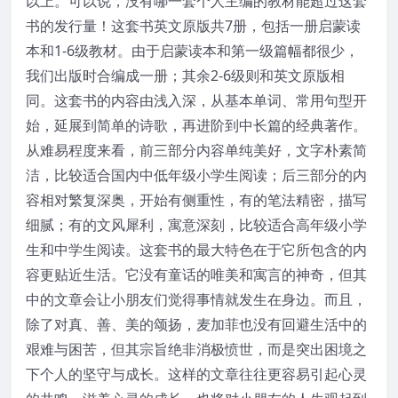
以上。可以说，没有哪一套个人主编的教材能超过这套
书的发行量！这套书英文原版共7册，包括一册启蒙读
本和1-6级教材。由于启蒙读本和第一级篇幅都很少，
我们出版时合编成一册；其余2-6级则和英文原版相
同。这套书的内容由浅入深，从基本单词、常用句型开
始，延展到简单的诗歌，再进阶到中长篇的经典著作。
从难易程度来看，前三部分内容单纯美好，文字朴素简
洁，比较适合国内中低年级小学生阅读；后三部分的内
容相对繁复深奥，开始有侧重性，有的笔法精密，描写
细腻；有的文风犀利，寓意深刻，比较适合高年级小学
生和中学生阅读。这套书的最大特色在于它所包含的内
容更贴近生活。它没有童话的唯美和寓言的神奇，但其
中的文章会让小朋友们觉得事情就发生在身边。而且，
除了对真、善、美的颂扬，麦加菲也没有回避生活中的
艰难与困苦，但其宗旨绝非消极愤世，而是突出困境之
下个人的坚守与成长。这样的文章往往更容易引起心灵