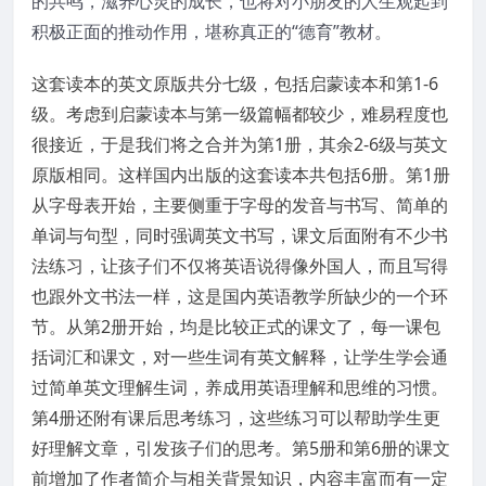
的共鸣，滋养心灵的成长，也将对小朋友的人生观起到
积极正面的推动作用，堪称真正的“德育”教材。
这套读本的英文原版共分七级，包括启蒙读本和第1-6
级。考虑到启蒙读本与第一级篇幅都较少，难易程度也
很接近，于是我们将之合并为第1册，其余2-6级与英文
原版相同。这样国内出版的这套读本共包括6册。第1册
从字母表开始，主要侧重于字母的发音与书写、简单的
单词与句型，同时强调英文书写，课文后面附有不少书
法练习，让孩子们不仅将英语说得像外国人，而且写得
也跟外文书法一样，这是国内英语教学所缺少的一个环
节。从第2册开始，均是比较正式的课文了，每一课包
括词汇和课文，对一些生词有英文解释，让学生学会通
过简单英文理解生词，养成用英语理解和思维的习惯。
第4册还附有课后思考练习，这些练习可以帮助学生更
好理解文章，引发孩子们的思考。第5册和第6册的课文
前增加了作者简介与相关背景知识，内容丰富而有一定