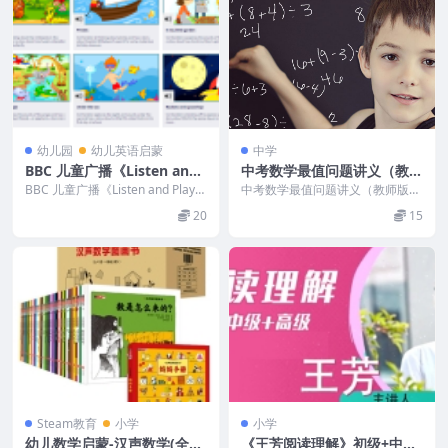
幼儿园
幼儿英语启蒙
中学
BBC 儿童广播《Listen and
中考数学最值问题讲义（教师
Play》音频和PDF（歌谣歌
版+学生版） word文档
BBC 儿童广播《Listen and Play》
中考数学最值问题讲义（教师版
词、重点词汇、游戏指导）适
在英国是专门针对3-5岁儿童，...
+学生版） word文档 1 将军饮马
20
15
模型与最值问题...
合3-5岁
Steam教育
小学
小学
幼儿数学启蒙-汉声数学(全套
《王芳阅读理解》初级+中级