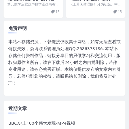
高清41册)+妈妈手册PDF
+高级MP4视频课程
幼儿数学启蒙汉声数学图画书有哪
《王芳阅读理解》分为初级、中级
些优势？ 我之前在网上看过一个
和高级三部，由畅销书作家王芳精
15
15
爸爸对汉声数学的点评...
心主编，独创的“三步...
免责声明
本站不存储资源，下载链接仅收集于网络，如有无法查看或
链接失效，烦请联系管理员处理QQ:2686373186. 本站不
存储任何资料作品，链接分享目的只做学习和交流使用，版
权归原作者所有，请在下载后24小时之内自觉删除，若作
商业用途，请务必购买正版。本站仅提供发布的文章内容引
导，若侵犯到您的权益，请联系站长删除，我们将及时处
理！
近期文章
BBC.史上100个伟大发现-MP4视频