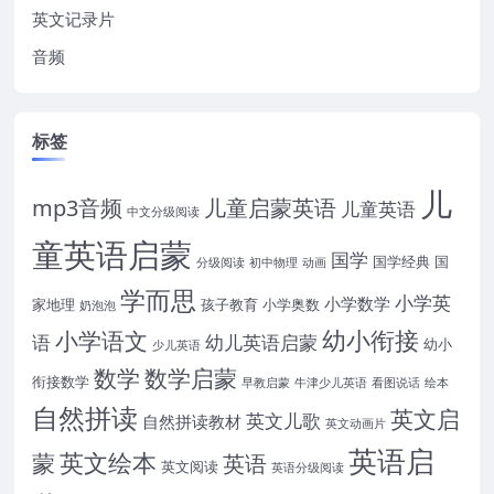
英文记录片
音频
标签
儿
mp3音频
儿童启蒙英语
儿童英语
中文分级阅读
童英语启蒙
国学
国学经典
国
分级阅读
初中物理
动画
学而思
小学英
小学数学
家地理
孩子教育
小学奥数
奶泡泡
幼小衔接
小学语文
语
幼儿英语启蒙
幼小
少儿英语
数学
数学启蒙
衔接数学
早教启蒙
牛津少儿英语
看图说话
绘本
自然拼读
英文启
英文儿歌
自然拼读教材
英文动画片
英语启
英文绘本
蒙
英语
英文阅读
英语分级阅读