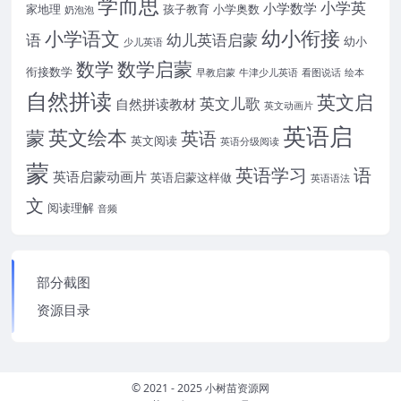
学而思
小学英
小学数学
家地理
孩子教育
小学奥数
奶泡泡
幼小衔接
小学语文
语
幼儿英语启蒙
幼小
少儿英语
数学
数学启蒙
衔接数学
早教启蒙
牛津少儿英语
看图说话
绘本
自然拼读
英文启
英文儿歌
自然拼读教材
英文动画片
英语启
英文绘本
蒙
英语
英文阅读
英语分级阅读
蒙
英语学习
语
英语启蒙动画片
英语启蒙这样做
英语语法
文
阅读理解
音频
部分截图
资源目录
© 2021 - 2025 小树苗资源网