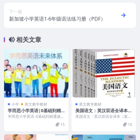
下一篇
新加坡小学英语1-6年级语法练习册（PDF）
相关文章
小学
英文教学教材
英文教学教材
学而思小学英语|0基础到精
美国语文：英汉双语全译本
通速成|预备级共31讲MP4视
（套装共6册）PDF
学而思小学英语–0基础到精通速成
美国语文：英汉双语全译本（套装
频
—预备级1-31讲 学而思网校，为6
共6册）英汉双语全译本 PDF 这是
15
10
-18岁孩子...
一套出版以来，...