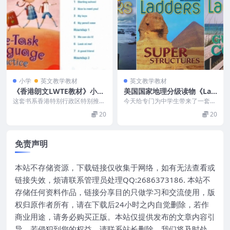
小学
英文教学教材
英文教学教材
《香港朗文LWTE教材》小学
美国国家地理分级读物《Lad
1-6年级pdf+视频+听力音频
ders》系列
这套书系香港特别行政区特别推荐
今天给专门为中学生带来了一套课
的小学英语教材,一共有12册 1年
外读物——由美国国家地理配合美
20
20
级(1A,1B)...
国教纲编写的读本Na...
免责声明
本站不存储资源，下载链接仅收集于网络，如有无法查看或
链接失效，烦请联系管理员处理QQ:2686373186. 本站不
存储任何资料作品，链接分享目的只做学习和交流使用，版
权归原作者所有，请在下载后24小时之内自觉删除，若作
商业用途，请务必购买正版。本站仅提供发布的文章内容引
导，若侵犯到您的权益，请联系站长删除，我们将及时处