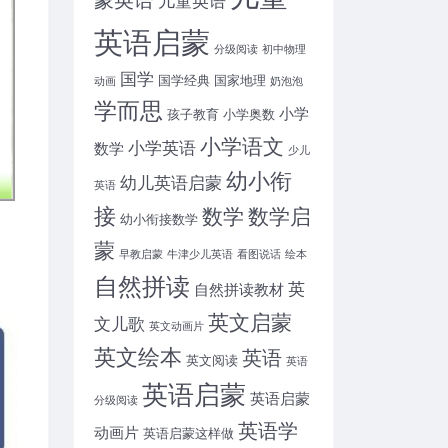
英语启蒙
分级阅读
初中物理
国学
国学经典
国家地理
动画
奶泡泡
学而思
小学
孩子教育
小学奥数
小学语文
小学英语
数学
少儿
幼小衔
幼儿英语启蒙
英语
接
数学
数学启
幼小衔接数学
蒙
早教启蒙
牛津少儿英语
看图说话
绘本
自然拼读
英
自然拼读教材
英文启蒙
文儿歌
英文动画片
英文绘本
英语
英文阅读
英语
英语启蒙
英语启蒙
分级阅读
英语学
动画片
英语启蒙这样做