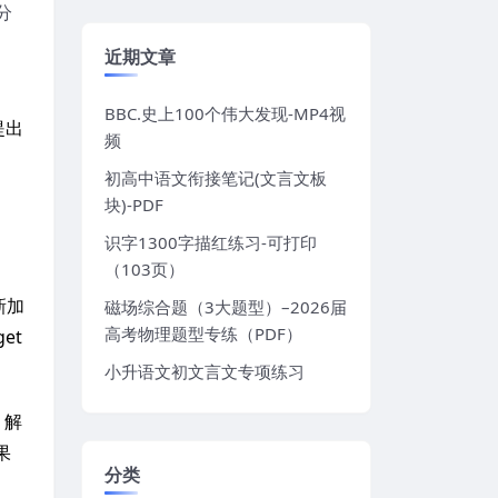
分
近期文章
BBC.史上100个伟大发现-MP4视
提出
频
初高中语文衔接笔记(文言文板
块)-PDF
识字1300字描红练习-可打印
（103页）
新加
磁场综合题（3大题型）–2026届
高考物理题型专练（PDF）
et
小升语文初文言文专项练习
，解
果
分类