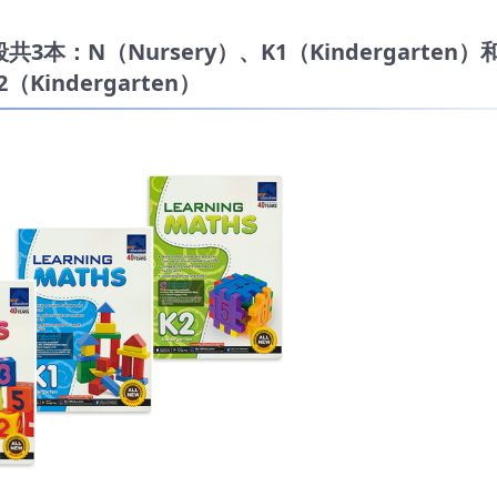
段共3本：N（Nursery）、K1（Kindergarten）
2（Kindergarten）