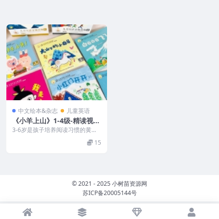
中文绘本&杂志
儿童英语
《小羊上山》1-4级-精读视频
课+音频+pdf文档！
3-6岁是孩子培养阅读习惯的黄金
时期，宝宝在这个阶段，会萌发出
15
想要自己读书的强烈...
© 2021 - 2025 小树苗资源网
苏ICP备20005144号