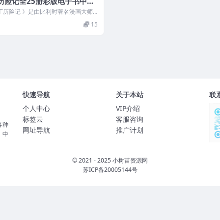
历险记全25册彩版电子书中文
PDF）
历险记 》是由比利时著名漫画大师
倾其毕生心血，精心创作的一部系
15
快速导航
关于本站
联
个人中心
VIP介绍
标签云
客服咨询
各种
网址导航
推广计划
、中
© 2021 - 2025 小树苗资源网
苏ICP备20005144号