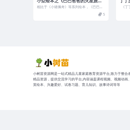
小众绘本之《巴巴爸爸的火星旅
丁丁
行》 （PDF）
版（
相比于《小猪佩奇》等系列绘本，《巴巴爸
《丁丁
爸》系列会小众很多，这是原创于法国的一
埃尔热
5
部著...
列...
小树苗资源网是一站式精品儿童家庭教育资源平台,致力于整合
精品资源，提供交流学习的平台,内容涵盖课程视频、视频动画
英绘本、兴趣爱好、试卷习题、育儿知识、故事诗词等等