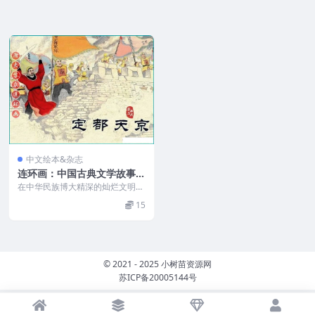
中文绘本&杂志
连环画：中国古典文学故事
（72册）PDF
在中华民族博大精深的灿烂文明之
中，最为浩繁宏富的莫过于古典文
15
学了。中国古典文学源...
© 2021 - 2025 小树苗资源网
苏ICP备20005144号