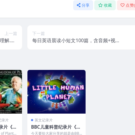
分享
收藏
点赞
上一篇
下一篇
解.PD
每日英语晨读小短文100篇，含音频+视频
F+WORD
+PDF可打印
记录片
英文记录片
纪录片《植
BBC儿童科普纪录片《瞬
of Pla
间认识世界 Little Hum
f Plant
今天要给大家分享的就是由BBC