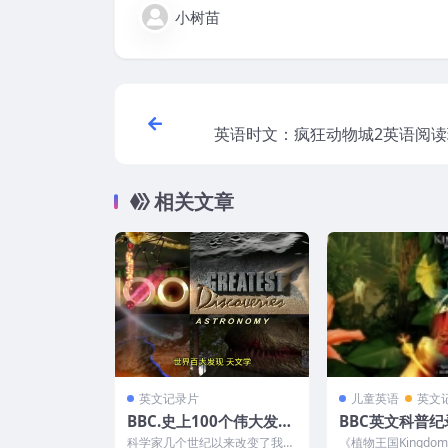
小树苗
英语时文：疯狂动物城2英语阅读理
相关文章
英文记录片
儿童英语
英文
BBC.史上100个伟大发
BBC英文科普
现-MP4视频
物王国Kingdom 
科学家几个世纪以来改变了我们
《植物王国Kingdom o