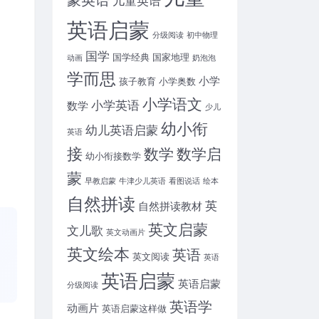
英语启蒙
分级阅读
初中物理
国学
国学经典
国家地理
动画
奶泡泡
学而思
小学
孩子教育
小学奥数
小学语文
小学英语
数学
少儿
幼小衔
幼儿英语启蒙
英语
接
数学
数学启
幼小衔接数学
蒙
早教启蒙
牛津少儿英语
看图说话
绘本
自然拼读
英
自然拼读教材
英文启蒙
文儿歌
英文动画片
英文绘本
英语
英文阅读
英语
英语启蒙
英语启蒙
分级阅读
英语学
动画片
英语启蒙这样做