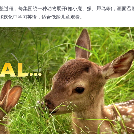
整过程，每集围绕一种动物展开(如小鹿、獴、犀鸟等)，画面温
移默化中学习英语，适合低龄儿童观看‌。