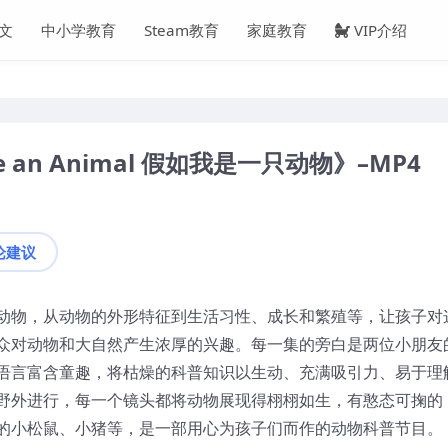
文
中小学教育
Steam教育
家庭教育
VIP介绍
e an Animal 假如我是一只动物》–MP4
论建议
动物，从动物的外形特征到生活习性、成长和繁殖等，让孩子对
众对动物和大自然产生浓厚的兴趣。每一集的旁白是两位小朋友
语言富含童趣，将枯燥的科普知识以生动、充满吸引力、易于理
野外进行，每一个镜头都将动物展现得栩栩如生，有憨态可掬的
的小松鼠、小猪等，是一部用心为孩子们而作的动物科普节目。