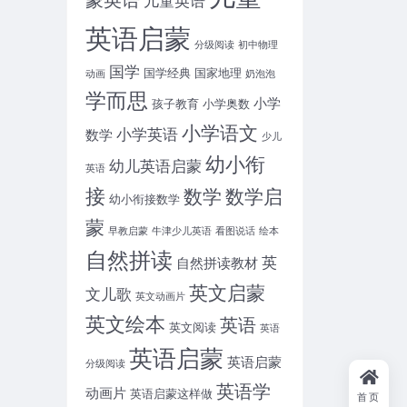
英语启蒙
分级阅读
初中物理
国学
国学经典
国家地理
动画
奶泡泡
学而思
小学
孩子教育
小学奥数
小学语文
小学英语
数学
少儿
幼小衔
幼儿英语启蒙
英语
接
数学
数学启
幼小衔接数学
蒙
早教启蒙
牛津少儿英语
看图说话
绘本
自然拼读
英
自然拼读教材
英文启蒙
文儿歌
英文动画片
英文绘本
英语
英文阅读
英语
英语启蒙
英语启蒙
分级阅读
英语学
动画片
英语启蒙这样做
首页