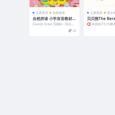
儿童英语
自然拼读
儿童英语
英文
自然拼读 小学发音教材p
贝贝熊The Bere
honics Sounds Great 1
Bears(英文绘
Sounds Great 为国际一流出版
⭕️ 美国孩子行为教
-5
英文动画片80集
社——Compass研发的全球最
绘本动画 由“美国行
20
畅销的自...
博丹夫妇倾情奉献，..