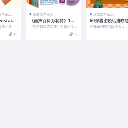
绘本杂志
英文绘本杂志
英文绘本杂志
nstain
《丽声百科万花筒》1-5
60张看图说话排序
本54册+中
级套装(pdf+mp3音频）
（PDF可打印）
育第一启蒙
《丽声百科万花筒》引进自牛津
60张看图说话排序卡片
)
为教育之父”
Fireflies 系列，1-5级，共60
们可以用于表达训练和排
15
15
.
本，每盒...
习。本材料分为彩色图和线