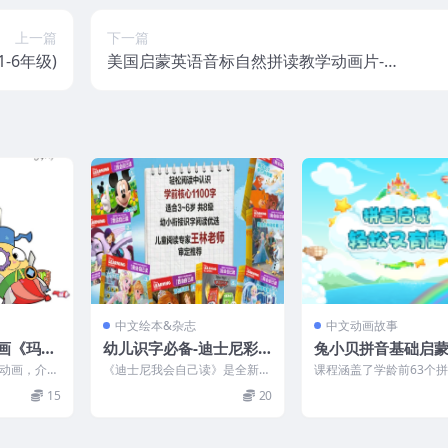
上一篇
下一篇
1-6年级)
美国启蒙英语音标自然拼读教学动画片-3
0集
中文绘本&杂志
中文动画故事
画《玛蒂
幼儿识字必备-迪士尼彩
兔小贝拼音基础启
旅》中文
色绘本《我会自己读 》1-
（20集动画版）MP
动画，介绍
《迪士尼我会自己读》是全新理
课程涵盖了学龄前63个
6级(PDF)
、米开朗基
念的阅读能力训练故事书，共分
程，以及600个常见汉字
15
20
家...
为8级，每级6册，其中前...
读。通过强大的原创互动剧.