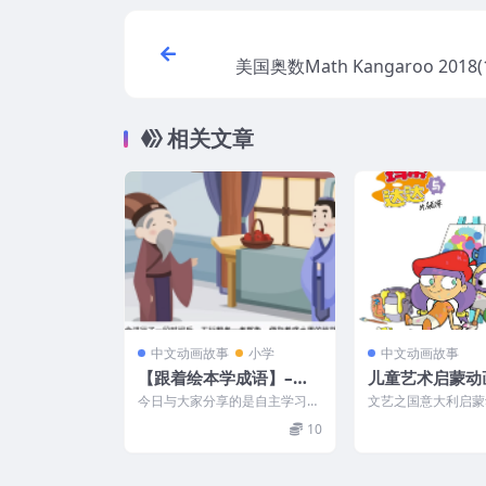
美国奥数Math Kangaroo 2018(
相关文章
中文动画故事
小学
中文动画故事
【跟着绘本学成语】–含4
儿童艺术启蒙动
8讲课程讲义和视频
与达达的名画之
今日与大家分享的是自主学习大
文艺之国意大利启蒙
版39集全
语文———中文成语课程配套练
了包括梵高、达芬奇
10
习，非常棒，高清全彩色。...
罗等39位历史知名艺术