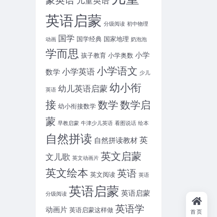
英语启蒙
分级阅读
初中物理
国学
国学经典
国家地理
动画
奶泡泡
学而思
小学
孩子教育
小学奥数
小学语文
小学英语
数学
少儿
幼小衔
幼儿英语启蒙
英语
接
数学
数学启
幼小衔接数学
蒙
早教启蒙
牛津少儿英语
看图说话
绘本
自然拼读
英
自然拼读教材
英文启蒙
文儿歌
英文动画片
英文绘本
英语
英文阅读
英语
英语启蒙
英语启蒙
分级阅读
英语学
动画片
英语启蒙这样做
首页