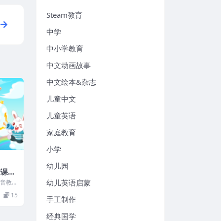
Steam教育
中学
中小学教育
中文动画故事
中文绘本&杂志
儿童中文
儿童英语
家庭教育
小学
幼儿园
蒙课程
4
幼儿英语启蒙
拼音教
的拼
15
..
手工制作
经典国学