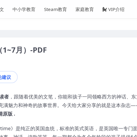
文
中小学教育
Steam教育
家庭教育
VIP介绍
（1~7月）-PDF
论建议
读者
，跟随着优美的文笔，你能和孩子一同领略西方的神话、东
充满魅力和神奇的故事世界。今天给大家分享的就是这本杂志—
清原版 .
ytime》是纯正的英国血统，标准的英式英语，是英国唯一专门
故事、神话、诗歌等等，每一期都会为各个年龄段的孩子提供6