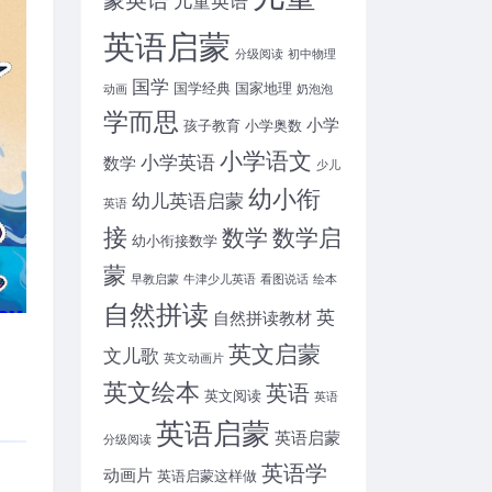
英语启蒙
分级阅读
初中物理
国学
国学经典
国家地理
动画
奶泡泡
学而思
小学
孩子教育
小学奥数
小学语文
小学英语
数学
少儿
幼小衔
幼儿英语启蒙
英语
接
数学
数学启
幼小衔接数学
蒙
早教启蒙
牛津少儿英语
看图说话
绘本
自然拼读
英
自然拼读教材
英文启蒙
文儿歌
英文动画片
英文绘本
英语
英文阅读
英语
英语启蒙
英语启蒙
分级阅读
英语学
动画片
英语启蒙这样做