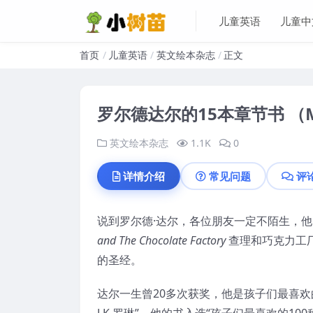
儿童英语
儿童中
首页
儿童英语
英文绘本杂志
正文
罗尔德达尔的15本章节书 （M
英文绘本杂志
1.1K
0
详情介绍
常见问题
评
说到罗尔德·达尔，各位朋友一定不陌生，
and The Chocolate Factory
查理和巧克力工
的圣经。
达尔一生曾20多次获奖，他是孩子们最喜
J.K.罗琳”。他的书入选“孩子们最喜欢的100种