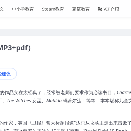
文
中小学教育
Steam教育
家庭教育
VIP介绍
P3+pdf）
论建议
他的作品实在太经典了，经常被老师们要求作为必读书目，
Charlie
厂、
T
he Witches
女巫、
Matilda
玛蒂尔达；等等，本本堪称儿童
欢的作家，英国《卫报》曾大标题报道“达尔从坟墓里走出来击败
书”。而这套罗尔德达尔15册图书套装（Roald Dahl 15 Book