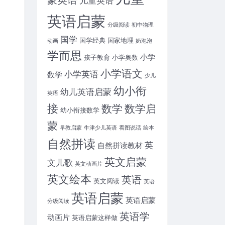
英语启蒙
分级阅读
初中物理
国学
国学经典
国家地理
动画
奶泡泡
学而思
小学
孩子教育
小学奥数
小学语文
小学英语
数学
少儿
幼小衔
幼儿英语启蒙
英语
接
数学
数学启
幼小衔接数学
蒙
早教启蒙
牛津少儿英语
看图说话
绘本
自然拼读
英
自然拼读教材
英文启蒙
文儿歌
英文动画片
英文绘本
英语
英文阅读
英语
英语启蒙
英语启蒙
分级阅读
英语学
动画片
英语启蒙这样做