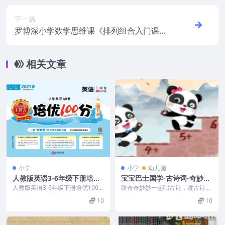
下一篇
罗博深小学数学思维课《排列组合入门课》-
12集MP4视频
相关文章
小学
小学
幼儿园
人教版英语3-6年级下册培优
宝宝巴士国学-古诗词-奇妙古
100分试卷（PDF）
诗词全套PDF电子书，音频和
人教版英语3-6年级下册培优100
跟奇奇妙妙一起唱古诗，读古诗，
分试卷 + 答案 资源目录
点读包
用经典磨耳朵！ 腹有诗书气自
10
10
华，诗词的底蕴一旦在童...