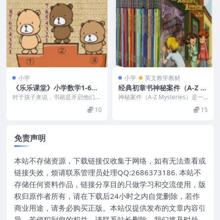
小学
小学
英文教学教材
《乐乐课堂》小学数学1-6年
经典初章书神秘案件（A-Z M
级全十二册284个视频教程
ysteries）26本PDF资料+音
对于孩子来说，书籍是开启他们智
神秘案件（A-Z Mysteries）是一
慧大门的钥匙，也是他们了解和拓
频
套经典英语初章推理小说，全套26
10
15
展世界的第一步。 课...
册，由...
免责声明
本站不存储资源，下载链接仅收集于网络，如有无法查看或
链接失效，烦请联系管理员处理QQ:2686373186. 本站不
存储任何资料作品，链接分享目的只做学习和交流使用，版
权归原作者所有，请在下载后24小时之内自觉删除，若作
商业用途，请务必购买正版。本站仅提供发布的文章内容引
导，若侵犯到您的权益，请联系站长删除，我们将及时处