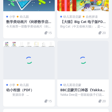
小学
幼儿园
幼儿英语启蒙
自然拼读
数学类动画片《剑桥数学启
【大猫】Big Cat 电子版PDF
蒙》-MP4视频16节中英双版
+音频+自然拼读+练习册
今天推荐一部数学类动画片《剑桥
Big Cat（中文俗称大猫），是一
数学启蒙》，从小培养孩子对数学
套从阅读出发，全面系统帮助孩子
15
20
的兴趣。 剑桥数学启...
掌握常用词、基...
小学
幼儿园
幼儿英语启蒙
幼小衔接（PDF）
BBC启蒙开口神器《Yakka D
ee》全5季动画视频，每天5
资源目录 ...
Yakka Dee是一部鼓励孩子们说话
分钟，单词轻松学！
的BBC电视节目，对于非英语母语
15
20
国家的宝宝...