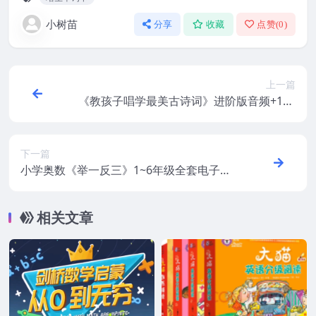
小树苗
分享
收藏
点赞(
0
)
上一篇
《教孩子唱学最美古诗词》进阶版音频+180
个mp3
下一篇
小学奥数《举一反三》1~6年级全套电子版
+讲解高清视频+历年真题
相关文章