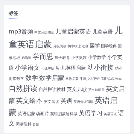
标签
儿
mp3音频
儿童启蒙英语
儿童英语
中文分级阅读
童英语启蒙
国学
国学经典
国
分级阅读
初中物理
动画
学而思
小学英
小学数学
家地理
孩子教育
小学奥数
奶泡泡
幼小衔接
小学语文
语
幼儿英语启蒙
幼小
少儿英语
数学
数学启蒙
衔接数学
早教启蒙
牛津少儿英语
看图说话
绘本
自然拼读
英文启
英文儿歌
自然拼读教材
英文动画片
英语启
英文绘本
蒙
英语
英文阅读
英语分级阅读
蒙
英语学习
语
英语启蒙动画片
英语启蒙这样做
英语语法
文
阅读理解
音频