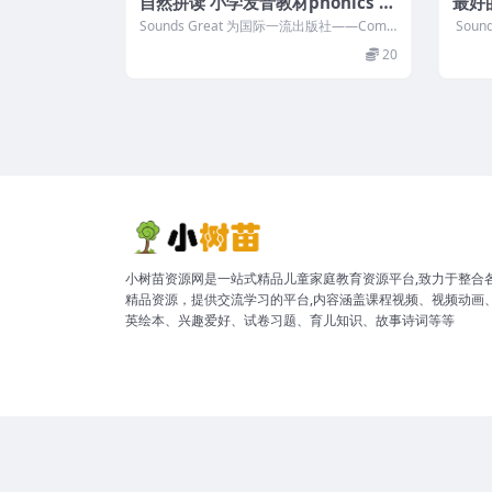
自然拼读 小学发音教材phonics So
最好
unds Great 1-5
reat
Sounds Great 为国际一流出版社——Comp
Sou
ass研发的全球最畅销的自...
统地呈
20
小树苗资源网是一站式精品儿童家庭教育资源平台,致力于整合
精品资源，提供交流学习的平台,内容涵盖课程视频、视频动画
英绘本、兴趣爱好、试卷习题、育儿知识、故事诗词等等