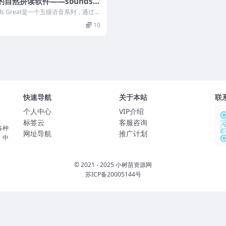
的自然拼读软件——sounds g
[PC版]
nds Great是一个五级语音系列，通过系
现字母表、元音组合和辅...
10
快速导航
关于本站
联
个人中心
VIP介绍
标签云
客服咨询
各种
网址导航
推广计划
、中
© 2021 - 2025 小树苗资源网
苏ICP备20005144号