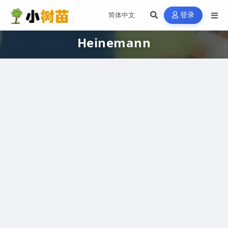
登录
Heinemann