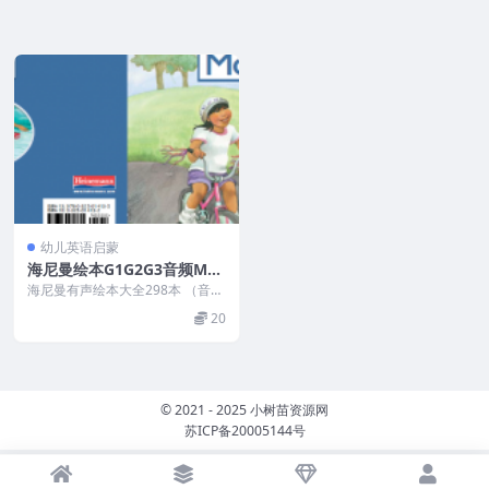
幼儿英语启蒙
海尼曼绘本G1G2G3音频MP
3，pdf打印电子书，艾伦老
海尼曼有声绘本大全298本 （音频
师视频
+有声PDF+书籍目录），希望对妈
20
妈们的家庭英...
© 2021 - 2025 小树苗资源网
苏ICP备20005144号