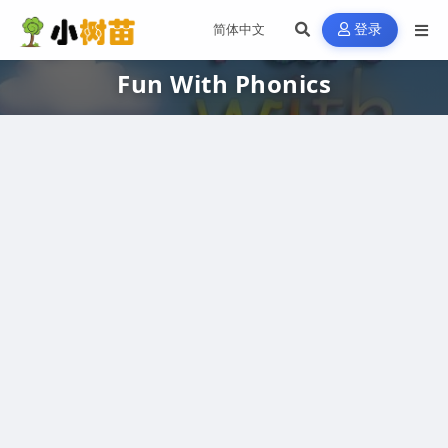
登录
Fun With Phonics