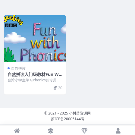
自然拼读
自然拼读入门级教材Fun Wit
h Phonics 1-7全+单词卡+视
台湾小学生学习Phonics的专用教
频
材，搭配BBC的幼教台经典英语拼
20
读教学节目。...
© 2021 - 2025 小树苗资源网
苏ICP备20005144号