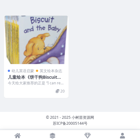
幼儿英语启蒙
英文绘本杂志
儿童绘本《饼干狗Biscuit》
全套46本绘本（音频+PDF+P
今天给大家推荐的正是 “I can rea
PT+MP4）
d 系列”的看家书——饼干狗（Bis
20
c...
© 2021 - 2025 小树苗资源网
苏ICP备20005144号