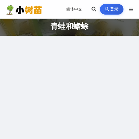
登录
青蛙和蟾蜍