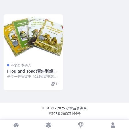
英文绘本杂志
Frog and Toad(青蛙和蟾蜍)
系列绘本+外教精读课(MP4)
分享一套桥梁书, 说到桥梁书就不
+课后练习-桥梁书届翘楚
得不提桥梁书届的翘楚《Frog and
15
Toad...
© 2021 - 2025 小树苗资源网
苏ICP备20005144号