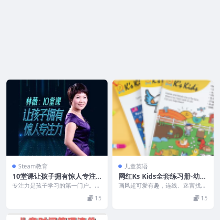
Steam教育
儿童英语
10堂课让孩子拥有惊人专注
网红Ks Kids全套练习册-幼儿
力(mp3音频)
手工(PDF)
专注力是孩子学习的第一门户。
画风超可爱有趣，连线、迷宫找不
专注力就是集中精力吗？ 专注力
同、涂色、故事排序、数学启蒙专
15
15
到底可以保持多久？ ...
注力训练、’手工换装...