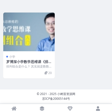
小学
罗博深小学数学思维课《排列
组合入门课》-12集MP4视频
排列组合是什么？ 其实就是数数
听起来简单 却是最基础的数学门
20
类 30种食材能调...
© 2021 - 2025 小树苗资源网
苏ICP备20005144号