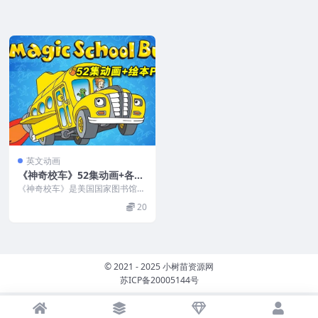
英文动画
《神奇校车》52集动画+各套
系绘本PDF课+音频
《神奇校车》是美国国家图书馆推
荐给所有学龄前儿童和小学生的课
20
外自然科普读物。 全...
© 2021 - 2025 小树苗资源网
苏ICP备20005144号