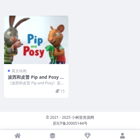
英文动画
波西和皮普 Pip and Posy 英
文版动画20集(MP4)
《波西和皮普 Pip and Posy》是与
品格教育、友谊有关的温馨幽默绘
15
本系列...
© 2021 - 2025 小树苗资源网
苏ICP备20005144号