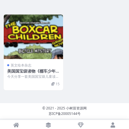
英文绘本杂志
美国国宝级读物《棚车少年 T
he Boxcar Children》（143
今天分享一套美国国宝级儿童读物
部电子书+音频）
《棚车少年》的143部电子书、音
15
频。 ◆畅销60年...
© 2021 - 2025 小树苗资源网
苏ICP备20005144号