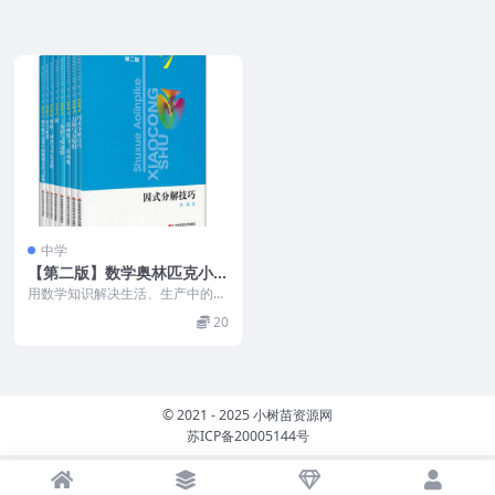
中学
【第二版】数学奥林匹克小丛
书初中卷1-8册全套小蓝本(P
用数学知识解决生活、生产中的有
DF)
关问题，在某种意义上说是数学学
20
习与研究的出发点与归...
© 2021 - 2025 小树苗资源网
苏ICP备20005144号