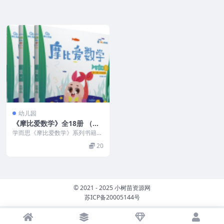
幼儿园
《摩比爱数学》全18册 （高
清PDF）
学而思《摩比爱数学》系列书籍分
为萌芽篇、探索篇、飞跃篇3个阶
20
段，共18册。适合于...
© 2021 - 2025 小树苗资源网
苏ICP备20005144号