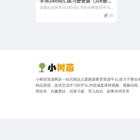
学乐240词汇练习册资源（共6册P
DF）
这套出名的学乐240词汇书在全网英语学习
圈可谓是鼎鼎有名。它全套是基于美国CC
20
S...
小树苗资源网是一站式精品儿童家庭教育资源平台,致力于整合
精品资源，提供交流学习的平台,内容涵盖课程视频、视频动画
英绘本、兴趣爱好、试卷习题、育儿知识、故事诗词等等