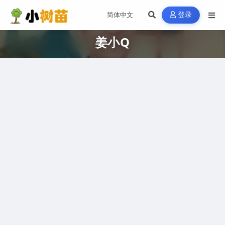
登录
姜小Q