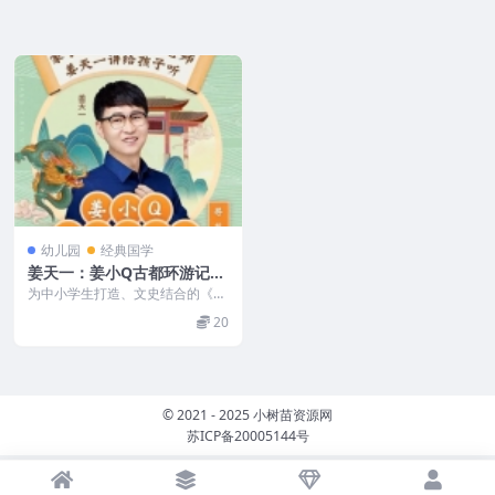
幼儿园
经典国学
姜天一：姜小Q古都环游记
（寻龙篇）全201集MP3音频
为中小学生打造、文史结合的《讲
给孩子的妙趣中国史》，从上古神
20
话、三皇五帝讲起，一...
© 2021 - 2025 小树苗资源网
苏ICP备20005144号