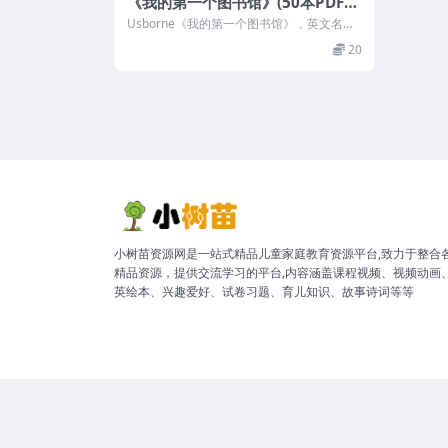
《我的第一个图书馆》(50本PDF
+音频+外教课+练习册)
Usborne《我的第一个图书馆》，英文名
《My First Reading L...
20
小树苗资源网是一站式精品儿童家庭教育资源平台,致力于整合
精品资源，提供交流学习的平台,内容涵盖课程视频、视频动画
英绘本、兴趣爱好、试卷习题、育儿知识、故事诗词等等