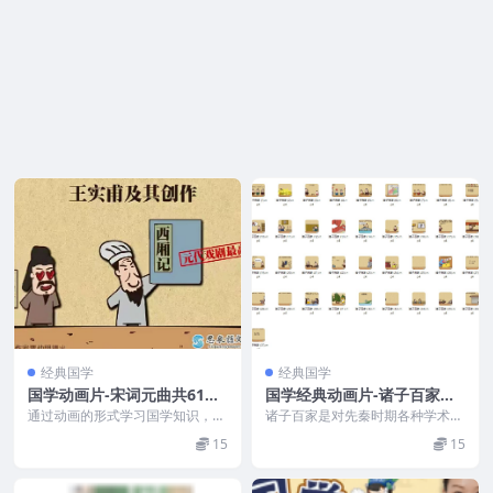
经典国学
经典国学
国学动画片-宋词元曲共61集
国学经典动画片-诸子百家
（MP4）
（共37集MP4）
通过动画的形式学习国学知识，大
诸子百家是对先秦时期各种学术流
语文国学知识学习视频课程 资源
派的总称，其中最有影响的主要有
15
15
目录 ...
儒家、道家、法家、墨...