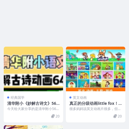
经典国学
英文动画
清华附小《妙解古诗文》56
真正的分级动画little fox！1
集动画（MP4视频）
-9级无痛从启蒙到高阶
今天给大家分享的是清华附小56集
很多妈妈说英文动画片很多，但是
《妙解古诗文》，大语文时代，必
看完一个不知道下一个要看什么，
20
20
须囤起来~~~ 小...
不知道每个动画片是什...