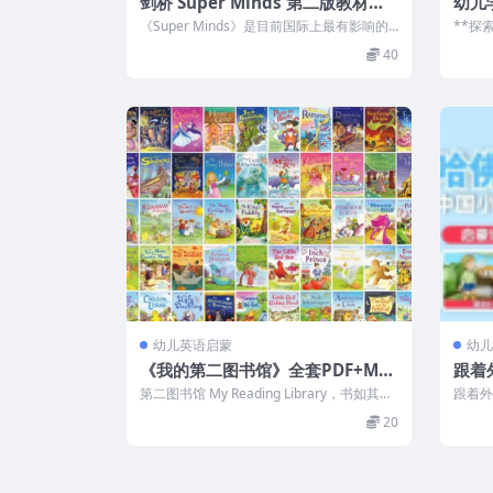
剑桥 Super Minds 第二版教材相
幼儿
关（PDF+视频+音频+软件等)
REN
《Super Minds》是目前国际上最有影响的
**探索
原版英语教材之一，也是剑桥大学出...
幼儿开
40
幼儿英语启蒙
幼儿
《我的第二图书馆》全套PDF+MP
跟着
3音频
共1
第二图书馆 My Reading Library，书如其
跟着外
名，确实像给孩子的一个“...
e爱课
20