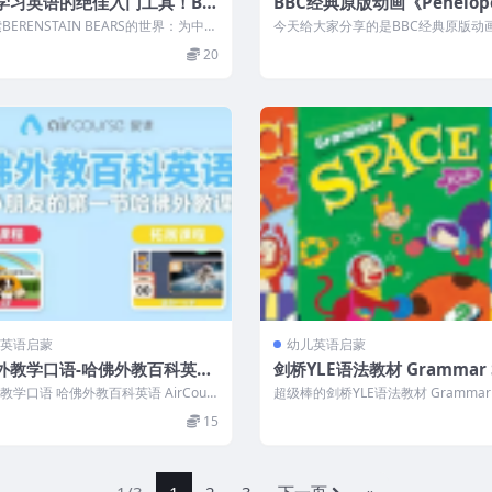
学习英语的绝佳入门工具！BE
BBC经典原版动画《Penelop
STAIN BEARS（贝贝熊）系列
色小考拉》视频+绘本+音频
BERENSTAIN BEARS的世界：为中国
今天给大家分享的是BBC经典原版动画
启趣味英语学习之旅！...
nelope 蓝色小考拉》视频+绘本+...
20
英语启蒙
幼儿英语启蒙
外教学口语-哈佛外教百科英语-
剑桥YLE语法教材 Grammar 
09集（MP4视频）
e Kids教材+教师用书+练习
教学口语 哈佛外教百科英语 AirCours
超级棒的剑桥YLE语法教材 Grammar 
试题+语法卡
哈佛外教百科英语100%...
Kids，包含教材+教师...
15
1/3
1
2
3
下一页
»