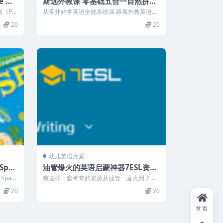
e 蓝
斯远外教课 零基础五合一自然拼读
+音标+阅读+口语+听力(145节)
《Pe
从零开始学英语全能系统课 跟着外教英语老
师， 学习标准的发音， 从零开始学习，从...
20
20
幼儿英语启蒙
Spac
油管爆火的英语启蒙神器7ESL资源
册+测
（电子文档+视频）
Space
有这样一套神奇的资源从油管一直火到了小
红书，今天特意找来分享给大家，这就来自
20
20
美国...
首页