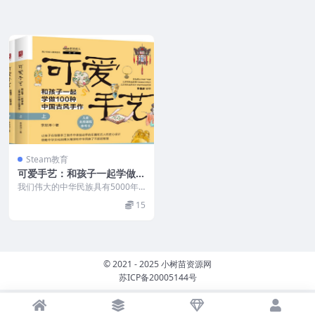
Steam教育
可爱手艺：和孩子一起学做1
00种中国古风手作(上下册PD
我们伟大的中华民族具有5000年
F)
的悠久历史，我们的传统文化源远
15
流长。继承优秀的传...
© 2021 - 2025 小树苗资源网
苏ICP备20005144号