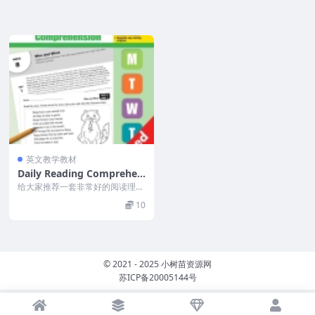
英文教学教材
Daily Reading Comprehen
sion 1-6+ 每日阅读理解练习
给大家推荐一套非常好的阅读理解
册(PDF)
练习册 ?书名《Daily reading co
10
m...
© 2021 - 2025 小树苗资源网
苏ICP备20005144号